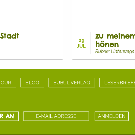
 Stadt
zu meinem
09
hönen
JUL
Rubrik: Unterwegs
TOUR
BLOG
BÜBÜL VERLAG
LESERBRIEF
ER AN