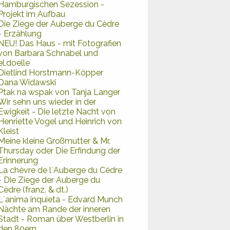
Hamburgischen Sezession -
Projekt im Aufbau
Die Ziege der Auberge du Cèdre
- Erzählung
NEU! Das Haus - mit Fotografien
von Barbara Schnabel und
el.doelle
Dietlind Horstmann-Köpper
Dana Widawski
Ptak na wspak von Tanja Langer
Wir sehn uns wieder in der
Ewigkeit - Die letzte Nacht von
Henriette Vogel und Heinrich von
Kleist
Meine kleine Großmutter & Mr.
Thursday oder Die Erfindung der
Erinnerung
La chèvre de l´Auberge du Cédre
- Die Ziege der Auberge du
Cèdre (franz. & dt.)
L´anima inquieta - Edvard Munch
Nächte am Rande der inneren
Stadt - Roman über Westberlin in
den 80ern