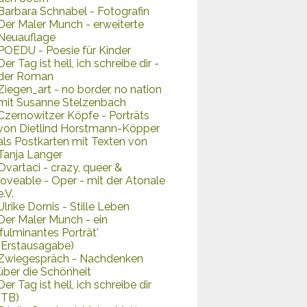
Barbara Schnabel - Fotografin
Der Maler Munch - erweiterte
Neuauflage
POEDU - Poesie für Kinder
Der Tag ist hell, ich schreibe dir -
der Roman
Ziegen_art - no border, no nation
mit Susanne Stelzenbach
Czernowitzer Köpfe - Porträts
von Dietlind Horstmann-Köpper
als Postkarten mit Texten von
Tanja Langer
Ovartaci - crazy, queer &
loveable - Oper - mit der Atonale
e.V.
Ulrike Dornis - Stille Leben
Der Maler Munch - ein
'fulminantes Porträt'
(Erstausagabe)
Zwiegespräch - Nachdenken
über die Schönheit
Der Tag ist hell, ich schreibe dir
(TB)