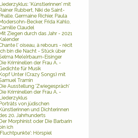
Liederzyklus: 'Künstlerinnen' mit
Rainer Rubbert, Niki de Saint-
Phalle, Germaine Richier, Paula
Modersohn-Becker, Frida Kahlo,
Camille Claudel
Mit Ziegen durch das Jahr - 2021
Kalender
Chante l' oiseau, à rebours - récit
Ich bin die Nacht - Stück über
Selma Me(e)rbaum-Eisinger
Die Kriminellen der Frau A. -
Gedichte für Musik
Kopf Unter (Crazy Songs) mit
Samuel Tramin
Die Ausstellung 'Zwiegespräch'
Die Kriminellen der Frau A. -
Liederzyklus
Porträts von jüdischen
Künstlerinnen und Dichterinnen
des 20. Jahrhunderts
Der Morphinist oder Die Barbarin
bin ich
'Fluchtpunkte': Hörspiel