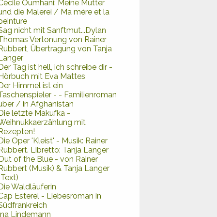
Cécile Oumhani: Meine Mutter
und die Malerei / Ma mère et la
peinture
Sag nicht mit Sanftmut...Dylan
Thomas Vertonung von Rainer
Rubbert, Übertragung von Tanja
Langer
Der Tag ist hell, ich schreibe dir -
Hörbuch mit Eva Mattes
Der Himmel ist ein
Taschenspieler - - Familienroman
über / in Afghanistan
Die letzte Makufka -
Weihnukkaerzählung mit
Rezepten!
Die Oper 'Kleist' - Musik: Rainer
Rubbert. Libretto: Tanja Langer
Out of the Blue - von Rainer
Rubbert (Musik) & Tanja Langer
(Text)
Die Waldläuferin
Cap Esterel - Liebesroman in
Südfrankreich
Ina Lindemann